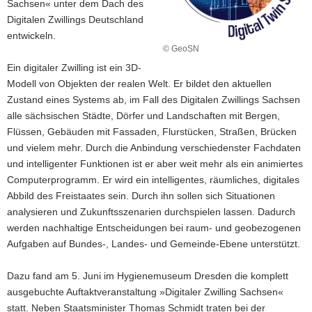
Sachsen« unter dem Dach des
a
Digitalen Zwillings Deutschland
v
entwickeln.
i
© GeoSN
g
Ein digitaler Zwilling ist ein 3D-
a
Modell von Objekten der realen Welt. Er bildet den aktuellen
t
Zustand eines Systems ab, im Fall des Digitalen Zwillings Sachsen
i
alle sächsischen Städte, Dörfer und Landschaften mit Bergen,
o
Flüssen, Gebäuden mit Fassaden, Flurstücken, Straßen, Brücken
n
und vielem mehr. Durch die Anbindung verschiedenster Fachdaten
und intelligenter Funktionen ist er aber weit mehr als ein animiertes
Computerprogramm. Er wird ein intelligentes, räumliches, digitales
Abbild des Freistaates sein. Durch ihn sollen sich Situationen
analysieren und Zukunftsszenarien durchspielen lassen. Dadurch
werden nachhaltige Entscheidungen bei raum- und geobezogenen
Aufgaben auf Bundes-, Landes- und Gemeinde-Ebene unterstützt.
Dazu fand am 5. Juni im Hygienemuseum Dresden die komplett
ausgebuchte Auftaktveranstaltung »Digitaler Zwilling Sachsen«
statt. Neben Staatsminister Thomas Schmidt traten bei der