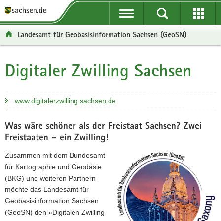
P
P
H
F
o
o
a
o
r
r
u
o
Landesamt für Geobasisinformation Sachsen (GeoSN)
t
t
p
t
a
a
t
e
l
l
i
r
Digitaler Zwilling Sachsen
Hauptinhalt
ü
n
n
-
b
a
h
B
e
v
a
e
www.digitalerzwilling.sachsen.de
r
i
l
r
g
g
t
e
Was wäre schöner als der Freistaat Sachsen? Zwei
r
a
i
Freistaaten – ein Zwilling!
e
t
c
i
i
h
Zusammen mit dem Bundesamt
f
o
für Kartographie und Geodäsie
e
n
(BKG) und weiteren Partnern
n
möchte das Landesamt für
d
Geobasisinformation Sachsen
e
(GeoSN) den »Digitalen Zwilling
N