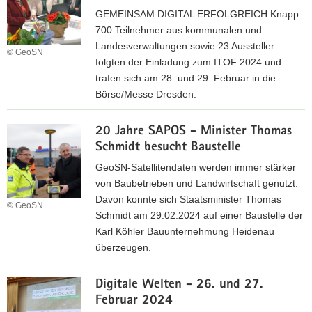
d
p
GEMEINSAM DIGITAL ERFOLGREICH Knapp
e
z
700 Teilnehmer aus kommunalen und
r
i
Landesverwaltungen sowie 23 Aussteller
O
© GeoSN
g
folgten der Einladung zum ITOF 2024 und
f
e
trafen sich am 28. und 29. Februar in die
f
r
Börse/Messe Dresden.
i
B
z
I
u
i
20 Jahre SAPOS - Minister Thomas
T
c
e
Schmidt besucht Baustelle
O
h
r
F
GeoSN-Satellitendaten werden immer stärker
m
s
2
von Baubetrieben und Landwirtschaft genutzt.
e
s
0
Davon konnte sich Staatsminister Thomas
s
© GeoSN
c
2
Schmidt am 29.02.2024 auf einer Baustelle der
s
h
4
Karl Köhler Bauunternehmung Heidenau
e
u
überzeugen.
2
l
0
2
e
2
Digitale Welten - 26. und 27.
0
d
4
Februar 2024
J
e