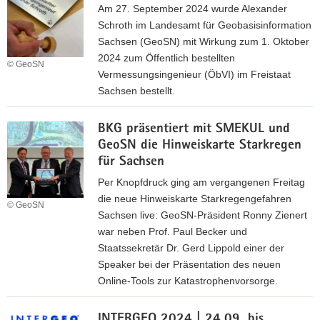
r
Am 27. September 2024 wurde Alexander
f
m
r
Schroth im Landesamt für Geobasisinformation
i
e
i
Sachsen (GeoSN) mit Wirkung zum 1. Oktober
n
r
e
2024 zum Öffentlich bestellten
a
t
© GeoSN
r
Vermessungsingenieur (ÖbVI) im Freistaat
l
a
e
Sachsen bestellt.
e
g
w
|
S
B
e
0
a
BKG präsentiert mit SMEKUL und
e
g
5
c
GeoSN die Hinweiskarte Starkregen
s
e
.
h
für Sachsen
t
-
1
s
e
Per Knopfdruck ging am vergangenen Freitag
M
2
e
l
die neue Hinweiskarte Starkregengefahren
e
© GeoSN
.
n
l
Sachsen live: GeoSN-Präsident Ronny Zienert
s
2
2
u
war neben Prof. Paul Becker und
s
0
0
n
Staatssekretär Dr. Gerd Lippold einer der
e
2
2
g
Speaker bei der Präsentation des neuen
2
4
4
e
Online-Tools zur Katastrophenvorsorge.
0
i
2
H
n
4
INTERGEO 2024 | 24.09. bis