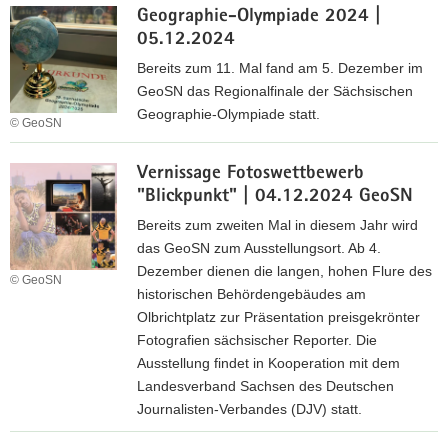
u
e
Geographie-Olympiade 2024 |
i
s
h
05.12.2024
g
b
t
i
Bereits zum 11. Mal fand am 5. Dezember im
i
i
t
GeoSN das Regionalfinale der Sächsischen
l
n
a
Geographie-Olympiade statt.
d
© GeoSN
R
l
u
G
e
e
n
Vernissage Fotoswettbewerb
e
n
r
g
"Blickpunkt" | 04.12.2024 GeoSN
o
t
Z
2
g
e
w
Bereits zum zweiten Mal in diesem Jahr wird
0
r
i
das GeoSN zum Ausstellungsort. Ab 4.
2
a
l
Dezember dienen die langen, hohen Flure des
© GeoSN
4
p
l
historischen Behördengebäudes am
h
i
Olbrichtplatz zur Präsentation preisgekrönter
i
n
Fotografien sächsischer Reporter. Die
e
g
Ausstellung findet in Kooperation mit dem
-
S
Landesverband Sachsen des Deutschen
O
a
Journalisten-Verbandes (DJV) statt.
l
c
V