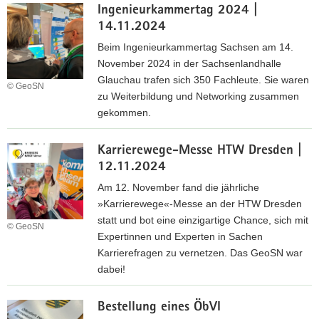
y
h
Ingenieurkammertag 2024 |
e
m
s
14.11.2024
r
p
e
n
Beim Ingenieurkammertag Sachsen am 14.
i
n
i
November 2024 in der Sachsenlandhalle
a
g
s
Glauchau trafen sich 350 Fachleute. Sie waren
d
© GeoSN
o
s
zu Weiterbildung und Networking zusammen
e
e
a
gekommen.
2
s
g
0
I
E
e
2
Karrierewege-Messe HTW Dresden |
n
u
i
4
12.11.2024
g
r
m
,
e
o
Am 12. November fand die jährliche
G
R
n
p
»Karrierewege«-Messe an der HTW Dresden
e
e
i
e
statt und bot eine einzigartige Chance, sich mit
o
© GeoSN
g
e
Expertinnen und Experten in Sachen
S
i
u
Karrierefragen zu vernetzen. Das GeoSN war
N
o
r
dabei!
n
k
K
a
a
Bestellung eines ÖbVI
a
l
m