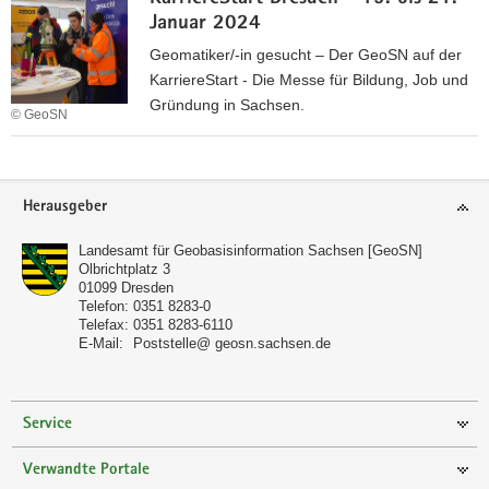
o
s
Januar 2024
o
e
p
Geomatiker/-in gesucht – Der GeoSN auf der
n
e
KarriereStart - Die Messe für Bildung, Job und
.
r
Gründung in Sachsen.
d
© GeoSN
a
e
K
t
a
i
Footer-
r
o
Herausgeber
Bereich
r
n
i
Landesamt für Geobasisinformation Sachsen [GeoSN]
m
Olbrichtplatz 3
e
i
01099
Dresden
r
t
Telefon:
0351 8283-0
e
Telefax:
0351 8283-6110
A
E-Mail:
Poststelle@ geosn.sachsen.de
S
W
t
O
a
r
Service
t
Verwandte Portale
2