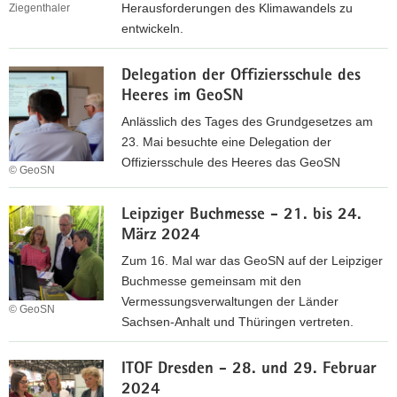
0
l
Herausforderungen des Klimawandels zu
Ziegenthaler
e
2
e
entwickeln.
n
4
r
s
O
Z
c
Delegation der Offiziersschule des
p
w
h
Heeres im GeoSN
e
i
a
n
Anlässlich des Tages des Grundgesetzes am
l
f
D
23. Mai besuchte eine Delegation der
l
t
a
Offiziersschule des Heeres das GeoSN
i
© GeoSN
e
t
n
D
n
a
g
Leipziger Buchmesse - 21. bis 24.
e
i
C
S
März 2024
l
n
a
a
e
D
m
Zum 16. Mal war das GeoSN auf der Leipziger
c
g
r
p
Buchmesse gemeinsam mit den
h
a
e
2
Vermessungsverwaltungen der Länder
© GeoSN
s
t
s
0
Sachsen-Anhalt und Thüringen vertreten.
e
i
d
2
L
n
o
e
4
ITOF Dresden - 28. und 29. Februar
e
n
n
2024
i