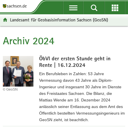
P
P
H
F
o
o
a
o
r
r
u
o
Landesamt für Geobasisinformation Sachsen (GeoSN)
t
t
p
t
a
a
t
e
l
l
i
r
Archiv 2024
Hauptinhalt
ü
n
n
-
b
a
h
B
e
v
a
e
ÖbVI der ersten Stunde geht in
r
i
l
r
Rente | 16.12.2024
g
g
t
e
Ein Berufsleben in Zahlen: 53 Jahre
r
a
i
Vermessung davon 43 Jahre als Diplom-
e
t
c
Ingenieur und insgesamt 30 Jahre im Dienste
i
i
h
© GeoSN
des Freistaates Sachsen. Die Bilanz, die
f
o
Mattias Wende am 16. Dezember 2024
e
n
anlässlich seiner Entlassung aus dem Amt des
n
Öffentlich bestellten Vermessungsingenieurs im
d
GeoSN zieht, ist beachtlich.
e
N