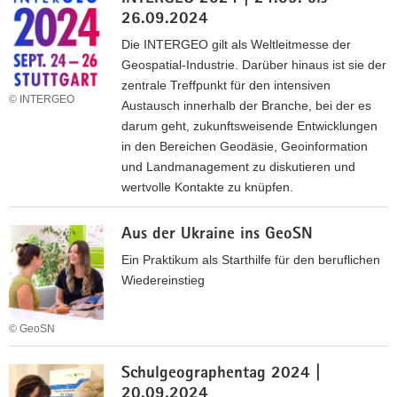
i
e
26.09.2024
n
s
w
Die INTERGEO gilt als Weltleitmesse der
Ö
e
Geospatial-Industrie. Darüber hinaus ist sie der
b
i
zentrale Treffpunkt für den intensiven
V
© INTERGEO
s
Austausch innerhalb der Branche, bei der es
I
k
darum geht, zukunftsweisende Entwicklungen
a
in den Bereichen Geodäsie, Geoinformation
r
und Landmanagement zu diskutieren und
t
wertvolle Kontakte zu knüpfen.
e
I
S
Aus der Ukraine ins GeoSN
N
t
T
Ein Praktikum als Starthilfe für den beruflichen
a
E
Wiedereinstieg
r
R
k
G
r
© GeoSN
E
e
A
O
g
Schulgeographentag 2024 |
u
2
e
20.09.2024
s