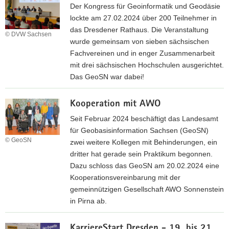
a
Der Kongress für Geoinformatik und Geodäsie
s
h
lockte am 27.02.2024 über 200 Teilnehmer in
H
r
das Dresdener Rathaus. Die Veranstaltung
e
© DVW Sachsen
e
wurde gemeinsam von sieben sächsischen
e
S
Fachvereinen und in enger Zusammenarbeit
r
A
mit drei sächsischen Hochschulen ausgerichtet.
e
P
Das GeoSN war dabei!
s
O
i
w
S
m
Kooperation mit AWO
w
G
w
Seit Februar 2024 beschäftigt das Landesamt
e
.
für Geobasisinformation Sachsen (GeoSN)
o
g
© GeoSN
zwei weitere Kollegen mit Behinderungen, ein
S
d
dritter hat gerade sein Praktikum begonnen.
N
i
Dazu schloss das GeoSN am 20.02.2024 eine
-
Kooperationsvereinbarung mit der
s
gemeinnützigen Gesellschaft AWO Sonnenstein
a
in Pirna ab.
c
K
h
KarriereStart Dresden - 19. bis 21.