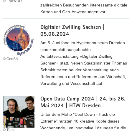
e
© LNdWDD
s
0
zahlreichen Besuchenden interessante digitale
n
R
2
Karten und Geo-Anwendungen vor.
t
e
4
a
L
g
g
Digitaler Zwilling Sachsen |
a
i
2
05.06.2024
n
e
0
g
Am 5. Juni fand im Hygienemuseum Dresden
r
2
e
eine komplett ausgebuchte
u
4
N
Auftaktveranstaltung »Digitaler Zwilling
n
© GeoSN
a
Sachsen« statt. Neben Staatsminister Thomas
g
c
Schmidt traten bei der Veranstaltung auch
s
h
Referentinnen und Referenten aus Wirtschaft,
v
t
Verwaltung und Wissenschaft auf.
i
d
e
D
e
r
Open Data Camp 2024 | 24. bis 26.
i
r
t
Mai 2024 | HTW Dresden
g
W
e
i
Unter dem Motto "Cool Down - Hack die
i
l
t
Extreme" nutzten 40 kreative Köpfe dieses
s
2
a
Wochenende, um innovative Lösungen für die
s
© Timm