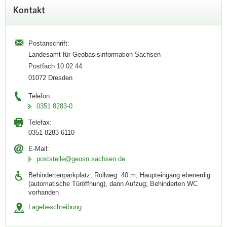
Kontakt
Postanschrift:
Landesamt für Geobasisinformation Sachsen
Postfach 10 02 44
01072 Dresden
Telefon:
0351 8283-0
Telefax:
GeoSN bei den GeoIT Days 2026
0351 8283-6110
E-Mail:
Neue Impulse für Geodaten, KI und den
poststelle@geosn.sachsen.de
Digitalen Zwilling Sachsen
Behindertenparkplatz, Rollweg 40 m; Haupteingang ebenerdig
Unter dem Motto »GeoIT Solutions in an AI Driven World –
(automatische Türöffnung), dann Aufzug; Behinderten WC
vorhanden
Drive, don't be driven« fanden vom 23.06 bis 24.06.2026 die
GeoIT Days 2026 in Münster statt.
Lagebeschreibung