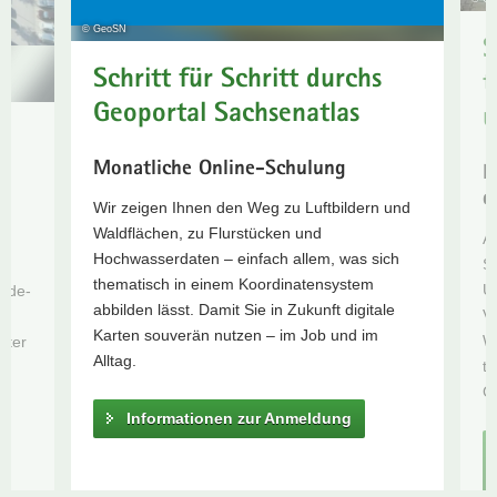
Zinnwald
a
© GeoSN
S
Sommerbefliegung
v
2026
Schritt für Schritt durchs
i
t
Zwischen
g
Geoportal Sachsenatlas
u
Atlas und
a
Atelier
t
Monatliche Online-Schulung
D
GeoIT
i
d
Days
o
Wir zeigen Ihnen den Weg zu Luftbildern und
2026
n
Waldflächen, zu Flurstücken und
An
DKK
Hochwasserdaten – einfach allem, was sich
S
2026
thematisch in einem Koordinatensystem
US
ände-
Aktionstag
abbilden lässt. Damit Sie in Zukunft digitale
Ve
Geodäsie
Karten souverän nutzen – im Job und im
Wi
ster
in
Alltag.
tr
Kamenz
G
Projekt
Informationen zur Anmeldung
Gebietstopographie
Aktionstag
"genialsozial"