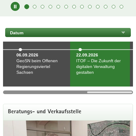
Digitaler
Zwilling
Sachsen
zu Gast
Hauptinhalt
in Prag
Datum
GDI-
DE
News
06.09.2026
22.09.2026
Juni
GeoSN beim Offenen
ITOF – Die Zukunft der
2026
Regierungsviertel
digitalen Verwaltung
Sachsen
gestalten
Beratungs- und Verkaufsstelle
Schritt für Schritt durchs Geoportal