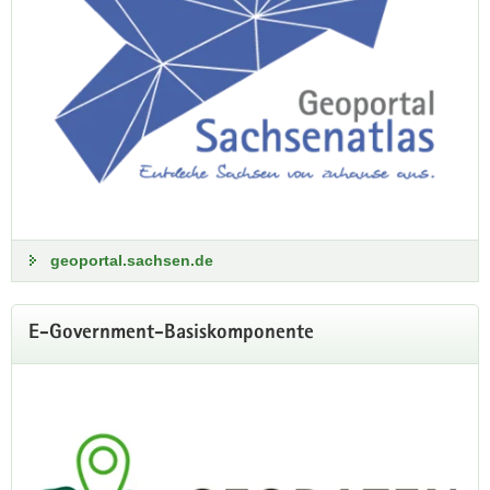
geoportal.sachsen.de
Sommerbefliegung 2026
E-Government-Basiskomponente
Aufnahmen im Raum Görlitz erfolgreich
abgeschlossen
Am 27. Juni 2026 konnte die Befliegung des sogenannten
Loses Görlitz erfolgreich abgeschlossen werden. »Damit ist
ein weiterer wichtiger Meilenstein auf dem Weg zur