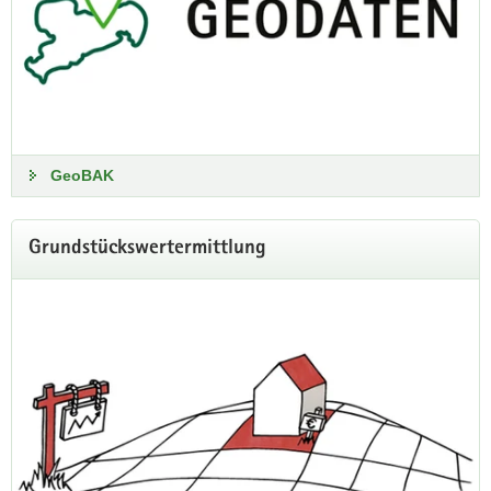
Aktualisierung der amtlichen Luftbilddaten erreicht«, sagt
Willi Schuster, Referent beim Luftbildservice Sachsen des
GeoSN.
Sommerbefliegung 2026
GeoBAK
Grundstückswertermittlung