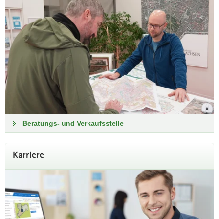
Sachsenatlas
Monatliche Online-Schulung
Wir zeigen Ihnen den Weg zu Luftbildern und Waldflächen,
zu Flurstücken und Hochwasserdaten – einfach allem, was
sich thematisch in einem Koordinatensystem abbilden lässt.
Damit Sie in Zukunft digitale Karten souverän nutzen – im
Job und im Alltag.
Informationen zur Anmeldung
Beratungs- und Verkaufsstelle
Karriere