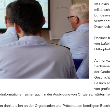
Im Fokus 
militäris
Bundesweh
verwendet
Drucktech
Darüber h
von Luftb
Orthophot
Aufmerksa
Sachsenat
der Geoba
Geschicht
Besuch ab
von große
ndinformationen sicher auch in der Ausbildung von Offiziersanwärtern
hn dankte allen an der Organisation und Präsentation beteiligten Bes