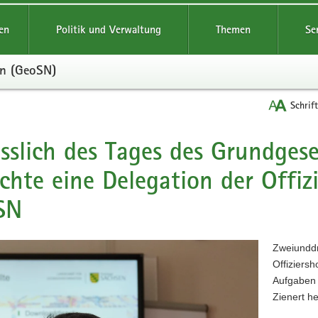
reifende
en
Politik und Verwaltung
Themen
Se
en (GeoSN)
Schrif
sslich des Tages des Grundges
t
chte eine Delegation der Offiz
SN
Zweiunddr
Offiziersh
Aufgaben 
Zienert he