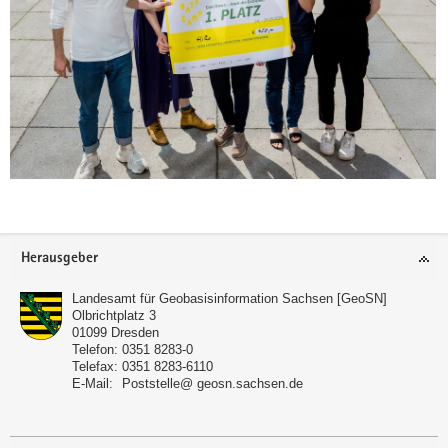
Footer-
Herausgeber
Bereich
Landesamt für Geobasisinformation Sachsen [GeoSN]
Olbrichtplatz 3
01099
Dresden
Telefon:
0351 8283-0
Telefax:
0351 8283-6110
E-Mail:
Poststelle@ geosn.sachsen.de
(© Timm Ziegenthaler)
Prof. Katrin Salchert, Rektorin der HTW