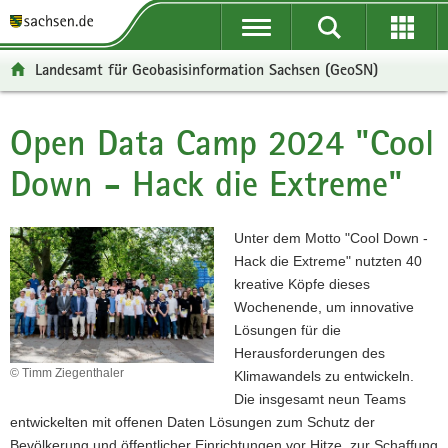
P
P
H
F
o
o
a
o
r
r
u
o
Landesamt für Geobasisinformation Sachsen (GeoSN)
t
t
p
t
a
a
t
e
l
l
i
r
Open Data Camp 2024 "Cool
Hauptinhalt
ü
n
n
-
Down - Hack die Extreme"
b
a
h
B
e
v
a
e
r
i
l
r
Unter dem Motto "Cool Down -
g
g
t
e
Hack die Extreme" nutzten 40
r
a
i
kreative Köpfe dieses
e
t
c
Wochenende, um innovative
i
i
h
Lösungen für die
f
o
Herausforderungen des
e
n
© Timm Ziegenthaler
Klimawandels zu entwickeln.
n
Die insgesamt neun Teams
d
entwickelten mit offenen Daten Lösungen zum Schutz der
e
Bevölkerung und öffentlicher Einrichtungen vor Hitze, zur Schaffung
N