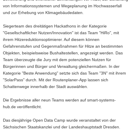
von Informationssystemen und Wegeplanung im Hochwasserfall
a
und zur Erhebung von Klimagebäudedaten.
v
i
Siegerteam des dreitätigen Hackathons in der Kategorie
g
"Gesellschaftlicher Nutzen/Innovation" ist das Team "HiRo", mit
a
ihrem Hitzereduktionsoptimierer. Auf diesem können
t
Gefahrenstufen und Gegenmaßnahmen für Hitze an bestimmten
i
Objekten, beispielsweise Bushaltestellen, angezeigt werden. Das
o
Team überzeugte die Jury mit dem potenziellen Nutzen für
n
Bürgerinnen und Bürger und Verwaltung gleichermaßen. In der
Kategorie "Beste Anwendung" setzte sich das Team "3N" mit ihrem
"SolarPass" durch. Mit der Routenplaner-App lassen sich
Schattenwege innerhalb der Stadt auswählen.
Die Ergebnisse aller neun Teams werden auf smart-systems-
hub.de veröffentlicht.
Das diesjährige Open Data Camp wurde veranstaltet von der
Sächsischen Staatskanzlei und der Landeshauptstadt Dresden.