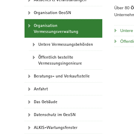
a
Über 80
Ö
Organisation GeoSN
v
Unternehm
i
Organisation
g
Untere
Vermessungsverwaltung
a
t
Öffent
Untere Vermessungsbehörden
i
o
Öffentlich bestellte
n
Vermessungsingenieure
Beratungs- und Verkaufsstelle
Anfahrt
Das Gebäude
Datenschutz im GeoSN
ALKIS-Wartungsfenster