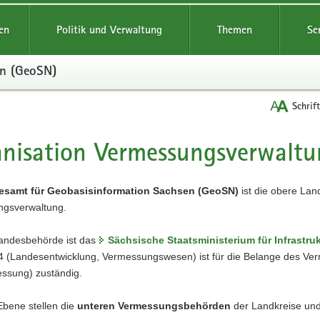
reifende
en
Politik und Verwaltung
Themen
Se
en (GeoSN)
Schrif
nisation Vermessungsverwaltu
t
esamt für Geobasisinformation Sachsen (GeoSN)
ist die obere Lan
gsverwaltung.
andesbehörde ist das
Sächsische Staatsministerium für Infrastr
 4 (Landesentwicklung, Vermessungswesen) ist für die Belange des V
ssung) zuständig.
 Ebene stellen die
unteren Vermessungsbehörden
der Landkreise und