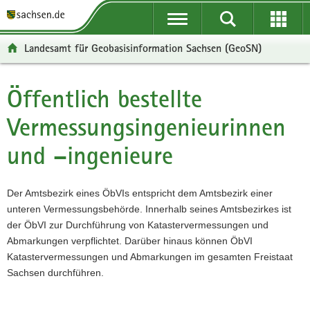
P
P
H
F
o
o
a
o
r
r
u
o
Landesamt für Geobasisinformation Sachsen (GeoSN)
t
t
p
t
a
a
t
e
l
l
i
r
Öffentlich bestellte
Hauptinhalt
ü
n
n
-
Vermessungsingenieurinnen
b
a
h
B
e
v
a
e
und –ingenieure
r
i
l
r
g
g
t
e
r
a
i
Der Amtsbezirk eines ÖbVIs entspricht dem Amtsbezirk einer
e
t
c
unteren Vermessungsbehörde. Innerhalb seines Amtsbezirkes ist
i
i
h
der ÖbVI zur Durchführung von Katastervermessungen und
f
o
Abmarkungen verpflichtet. Darüber hinaus können ÖbVI
e
n
Katastervermessungen und Abmarkungen im gesamten Freistaat
n
Sachsen durchführen.
d
e
N