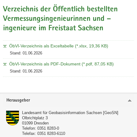
a
Verzeichnis der Öffentlich bestellten
v
Vermessungsingenieurinnen und –
i
ingenieure im Freistaat Sachsen
g
a
t
ÖbVI-Verzeichnis als Exceltabelle (*.xlsx, 19,36 KB)
i
Stand: 01.06.2026
o
n
ÖbVI-Verzeichnis als PDF-Dokument (*.pdf, 87,05 KB)
Stand: 01.06.2026
Footer-
Herausgeber
Bereich
Landesamt für Geobasisinformation Sachsen [GeoSN]
Olbrichtplatz 3
01099
Dresden
Telefon:
0351 8283-0
Telefax:
0351 8283-6110