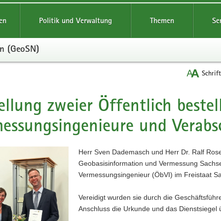
reifende
en
Politik und Verwaltung
Themen
Se
en (GeoSN)
Schrif
ellung zweier Öffentlich bestel
t
essungsingenieure und Verab
Herr Sven Dademasch und Herr Dr. Ralf Rose
Geobasisinformation und Vermessung Sachsen
Vermessungsingenieur (ÖbVI) im Freistaat Sa
Vereidigt wurden sie durch die Geschäftsfüh
Anschluss die Urkunde und das Dienstsiegel