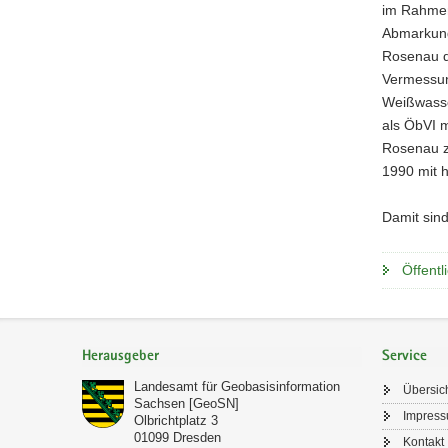
im Rahmen
Abmarkung
Rosenau di
Vermessun
Weißwasse
als ÖbVI m
Rosenau zu
1990 mit 
Damit sin
Öffentl
Footer-
Bereich
Herausgeber
Service
Landesamt für Geobasisinformation
Übersic
Sachsen [GeoSN]
Impres
Olbrichtplatz 3
01099
Dresden
Kontakt