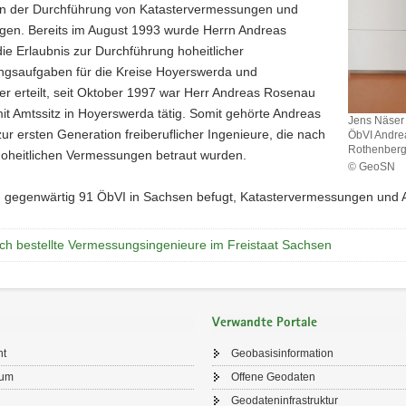
 der Durchführung von Katastervermessungen und
en. Bereits im August 1993 wurde Herrn Andreas
e Erlaubnis zur Durchführung hoheitlicher
gsaufgaben für die Kreise Hoyerswerda und
r erteilt, seit Oktober 1997 war Herr Andreas Rosenau
it Amtssitz in Hoyerswerda tätig. Somit gehörte Andreas
Jens Näser 
r ersten Generation freiberuflicher Ingenieure, die nach
ÖbVI Andre
Rothenberge
hoheitlichen Vermessungen betraut wurden.
© GeoSN
Jens
d gegenwärtig 91 ÖbVI in Sachsen befugt, Katastervermessungen und
Näser
(Abteilung
3,
ich bestellte Vermessungsingenieure im Freistaat Sachsen
GeoSN),
ÖbVI
Dr.
Ralf
Rosenau,
Verwandte Portale
ehemalige
ÖbVI
ht
Geobasisinformation
Andreas
sum
Offene Geodaten
Rosenau
Geodateninfrastruktur
und