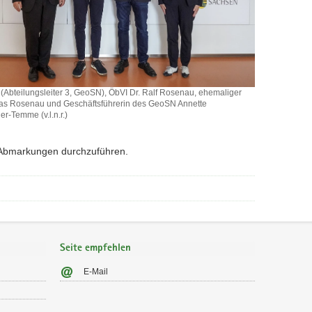
(Abteilungsleiter 3, GeoSN), ÖbVI Dr. Ralf Rosenau, ehemaliger
as Rosenau und Geschäftsführerin des GeoSN Annette
r-Temme (v.l.n.r.)
 Abmarkungen durchzuführen.
sleiter
Seite empfehlen
r
E-Mail