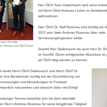
Herr ÖbVI Sven Dademasch wird seine hoheit
mit Herrn ÖbVI Andreas Löcher im Amtsbezirk
wahrnehmen.
Herr ÖbVI Dr. Ralf Rosenau wird künftig am A
2022 sein Vater Andreas Rosenau über viele Ja
Vermessungsingenieur wirkte.
hrerin Annette
er-Temme und ÖbVI Sven
Sowohl Herr Dademasch als auch Herr Dr. Ros
h
im GeoSN. Deren erfolgreicher Abschluss ist
ührerin
als ÖbVI tätig werden zu können.
ger-
 dankt Herrn ÖbVI Dademasch und Herrn ÖbVI Dr.
r ihre Bereitschaft, künftig bei der Durchführung von
ermessungen und Abmarkungen im Freistaat
twortlich mitzuwirken und wünscht dafür viel Erfolg!
ch
enberger-Temme bedankte sich bei dem ebenfalls
n Herrn Andreas Rosenau für seine langjährige Tätigkeit