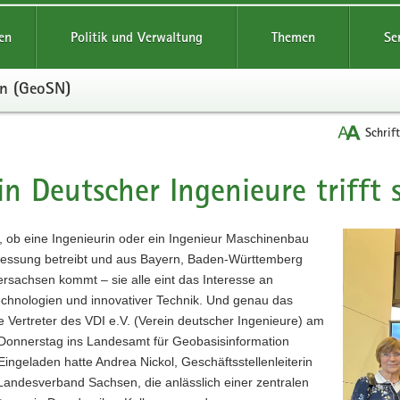
reifende
en
Politik und Verwaltung
Themen
Se
en (GeoSN)
Schrif
in Deutscher Ingenieure trifft
t
, ob eine Ingenieurin oder ein Ingenieur Maschinenbau
essung betreibt und aus Bayern, Baden-Württemberg
rsachsen kommt – sie alle eint das Interesse an
echnologien und innovativer Technik. Und genau das
e Vertreter des
VDI e.V.
(Verein deutscher Ingenieure)
am
 Donnerstag ins Landesamt für Geobasisinformation
Eingeladen hatte
Andrea Nickol
, Geschäftsstellenleiterin
Landesverband Sachsen, die anlässlich einer zentralen