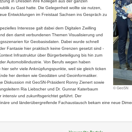
tzung in
Dresden
ihre Kollegen aus der ganzen
blik zu Gast hatte. Die Gelegenheit wollte sie nutzen,
eue Entwicklungen im
Freistaat Sachsen
ins Gespräch zu
pezielles Interesse galt dabei dem Digitalen Zwilling
nd den damit verbundenen Themen Visualisierung und
sszenarien für Geobasisdaten. Dabei wurde schnell
 der Fantasie hier praktisch keine Grenzen gesetzt sind -
Kontext Infrastruktur über Bürgerbeteiligung bis hin zum
 der Automobilindustrie. Von Berufs wegen haben
 hier sehr viele Anknüpfungspunkte, weil sie gleich ticken
nde her denken wie Geodäten und Geoinformatiker.
ge Diskussion mit
GeoSN
-Präsident
Ronny Zienert
sowie
© GeoSN
ungsleitern
Ria Liebscher
und Dr. Gunnar Katerbaum
 intensiv und zukunftsgerichtet geführt. Der
plinäre und länderübergreifende Fachaustausch bekam eine neue Dimensi