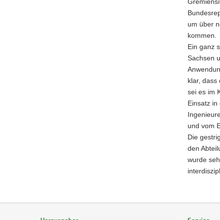
Gremiensi
a
Bundesrepu
v
um über n
i
kommen.
g
Ein ganz s
a
Sachsen u
t
Anwendung
i
klar, dass
o
sei es im 
n
Einsatz in
Ingenieure
und vom E
Die gestri
den Abteil
wurde sehr
interdiszi
Footer-
Bereich