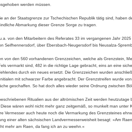
usgehoben werden müssen.
ie an der Staatsgrenze zur Tschechischen Republik tätig sind, haben 
bindliche Abmarkung dieser Grenze Sorge zu tragen.
.a. von den Mitarbeitern des Referates 33 im vergangenen Jahr 2025 d
on Seifhennersdorf, über Ebersbach-Neugersdorf bis Neusalza-Sprember
n von den 560 vorhandenen Grenzzeichen, welche als Grenzstein, Metal
els vermarkt sind, 482 in die richtige Lage gebracht, eins an eine sich
 fehlendes durch ein neues ersetzt. Die Grenzzeichen wurden anschli
 Initialen mit schwarzer Farbe angebracht. Der Grenzstreifen wurde v
fläche geschaffen. So hat doch alles wieder seine Ordnung zwischen 
beschriebenen Ritualien aus der altrömischen Zeit werden heutzutage
 Diese wären wohl nicht mehr ganz zeitgemäß, so munkelt man unter Ko
re Vermesser auch heute noch die Vermarkung des Grenzsteines ehrwürd
ung einer alten sächsischen Landvermesserweisheit besagt: »Am Raen,
cht mehr am Raen, da fang ich an zu weehn.«