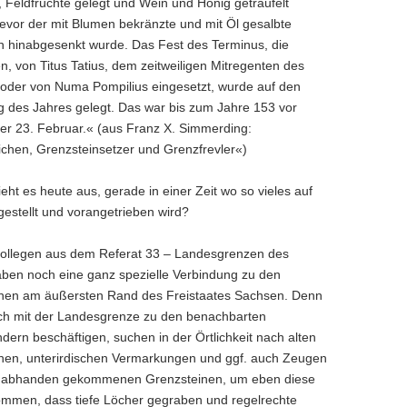
 Feldfrüchte gelegt und Wein und Honig geträufelt
evor der mit Blumen bekränzte und mit Öl gesalbte
n hinabgesenkt wurde. Das Fest des Terminus, die
n, von Titus Tatius, dem zeitweiligen Mitregenten des
oder von Numa Pompilius eingesetzt, wurde auf den
ag des Jahres gelegt. Das war bis zum Jahre 153 vor
der 23. Februar.« (aus Franz X. Simmerding:
chen, Grenzsteinsetzer und Grenzfrevler«)
eht es heute aus, gerade in einer Zeit wo so vieles auf
gestellt und vorangetrieben wird?
ollegen aus dem Referat 33 – Landesgrenzen des
en noch eine ganz spezielle Verbindung zu den
nen am äußersten Rand des Freistaates Sachsen. Denn
sich mit der Landesgrenze zu den benachbarten
dern beschäftigen, suchen in der Örtlichkeit nach alten
nen, unterirdischen Vermarkungen und ggf. auch Zeugen
n abhanden gekommenen Grenzsteinen, um eben diese
mmen, dass tiefe Löcher gegraben und regelrechte