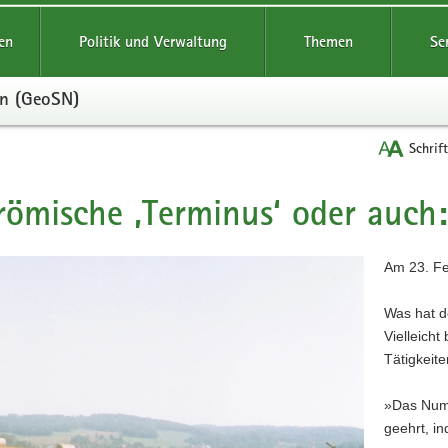
reifende
en
Politik und Verwaltung
Themen
Se
en (GeoSN)
Schrif
römische ‚Terminus‘ oder auch:
t
Am 23. Fe
Was hat d
Vielleicht
Tätigkeit
»Das Nume
geehrt, i