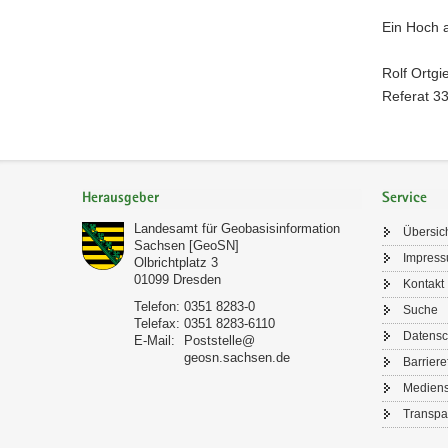
Ein Hoch a
Rolf Ortgi
Referat 3
Footer-
Bereich
Herausgeber
Service
Landesamt für Geobasisinformation
Übersic
Sachsen [GeoSN]
Impres
Olbrichtplatz 3
01099
Dresden
Kontakt
Telefon:
0351 8283-0
Suche
Telefax:
0351 8283-6110
Datensc
E-Mail:
Poststelle@
geosn.sachsen.de
Barriere
Mediens
Transpa