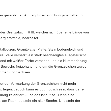
den gesetzlichen Auftrag für eine ordnungsgemäße und
er Grenzabschnitt III, welcher sich über eine Länge von
g erstreckt, bearbeitet.
lbolzen, Granitplatte, Platte, Stein bodengleich und
ere Stelle versetzt, ein stark beschädigtes ausgetauscht
eßend mit weißer Farbe versehen und die Nummerierung
on Bewuchs freigehalten und um die Grenzzeichen wurde
Böhmen und Sachsen.
 bei der Vermarkung der Grenzzeichen nicht mehr
llegen. Jedoch kann es gut möglich sein, dass der ein
ig zelebriert – und das ist gut so. Denn eine
 am Raen, da steht ein alter Steehn. Und steht der