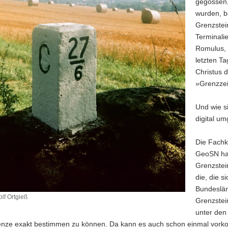
gegossen,
wurden, b
Grenzstei
Terminalie
Romulus, 
letzten T
Christus 
»Grenzzei
Und wie si
digital um
Die Fachk
GeoSN hab
Grenzstei
die, die 
Bundeslän
f Ortgieß
Grenzstei
unter de
nze exakt bestimmen zu können. Da kann es auch schon einmal vorko