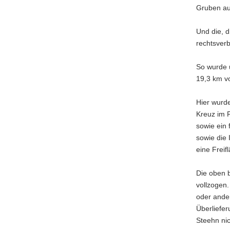
Gruben a
Und die, d
rechtsver
So wurde u
19,3 km v
Hier wurde
Kreuz im F
sowie ein
sowie die
eine Frei
Die oben 
vollzogen.
oder ande
Überliefer
Steehn ni