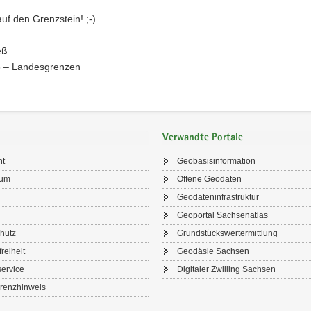
uf den Grenzstein! ;-)
eß
3 – Landesgrenzen
Verwandte Portale
ht
Geobasisinformation
sum
Offene Geodaten
Geodateninfrastruktur
Geoportal Sachsenatlas
hutz
Grundstückswertermittlung
freiheit
Geodäsie Sachsen
ervice
Digitaler Zwilling Sachsen
renzhinweis