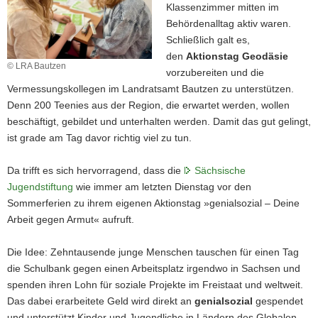
Klassenzimmer mitten im
a
Behördenalltag aktiv waren.
v
Schließlich galt es,
i
den
Aktionstag Geodäsie
g
© LRA Bautzen
vorzubereiten und die
a
Vermessungskollegen im Landratsamt Bautzen zu unterstützen.
t
Denn 200 Teenies aus der Region, die erwartet werden, wollen
i
beschäftigt, gebildet und unterhalten werden. Damit das gut gelingt,
o
ist grade am Tag davor richtig viel zu tun.
n
Da trifft es sich hervorragend, dass die
Sächsische
Jugendstiftung
wie immer am letzten Dienstag vor den
Sommerferien zu ihrem eigenen Aktionstag »genialsozial – Deine
Arbeit gegen Armut« aufruft.
Die Idee: Zehntausende junge Menschen tauschen für einen Tag
die Schulbank gegen einen Arbeitsplatz irgendwo in Sachsen und
spenden ihren Lohn für soziale Projekte im Freistaat und weltweit.
Das dabei erarbeitete Geld wird direkt an
genialsozial
gespendet
und unterstützt Kinder und Jugendliche in Ländern des Globalen