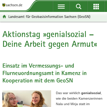
P
P
H
F
o
o
a
o
r
r
u
o
Landesamt für Geobasisinformation Sachsen (GeoSN)
t
t
p
t
a
a
t
e
l
l
i
r
Aktionstag »genialsozial –
Hauptinhalt
ü
n
n
-
Deine Arbeit gegen Armut«
b
a
h
B
e
v
a
e
r
i
l
r
g
g
t
e
r
a
i
Einsatz im Vermessungs- und
e
t
c
Flurneuordnungsamt in Kamenz in
i
i
h
f
o
Kooperation mit dem GeoSN
e
n
n
Das war wirklich
genialsozial
,
d
wie die beiden Kamenzerinnen
e
Nala und Mirja statt im
N